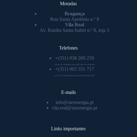
Moradas
Bragança
Rua Santa Apolónia n.º 8
Vila Real
Av. Rainha Santa Isabel n.º 8, loja 3
Telefones
+(351) 938 269 259
(custo de chamada para rede móvel nacional)
+(351) 965 551 717
(custo de chamada para rede móvel nacional)
E-mails
info@sierenergia.pt
vila.real@sierenergia.pt
Links importantes