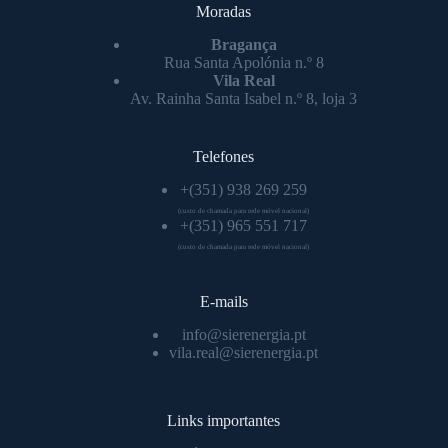
Moradas
Bragança
Rua Santa Apolónia n.º 8
Vila Real
Av. Rainha Santa Isabel n.º 8, loja 3
Telefones
+(351) 938 269 259
(custo de chamada para rede móvel nacional)
+(351) 965 551 717
(custo de chamada para rede móvel nacional)
E-mails
info@sierenergia.pt
vila.real@sierenergia.pt
Links importantes