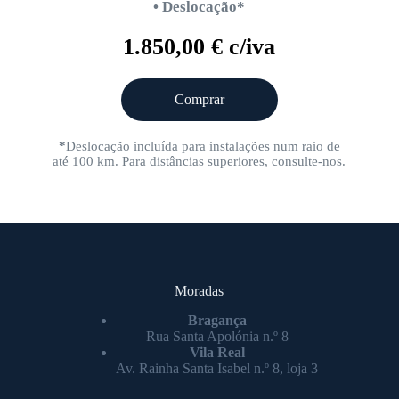
• Deslocação*
1.850,00 € c/iva
Comprar
*
Deslocação incluída para instalações num raio de
até 100 km. Para distâncias superiores, consulte-nos.
Moradas
Bragança
Rua Santa Apolónia n.º 8
Vila Real
Av. Rainha Santa Isabel n.º 8, loja 3