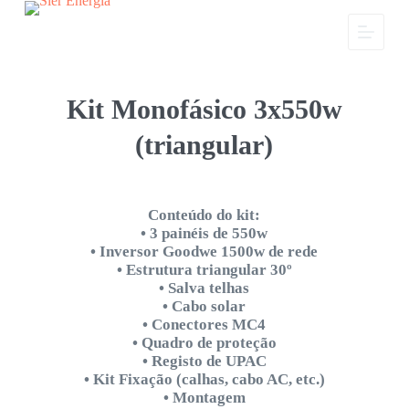
P
u
l
a
r
p
Kit Monofásico 3x550w
a
r
(triangular)
a
o
c
o
n
Conteúdo do kit:
t
• 3 painéis de 550w
e
• Inversor Goodwe 1500w de rede
ú
• Estrutura triangular 30º
d
• Salva telhas
o
• Cabo solar
• Conectores MC4
• Quadro de proteção
• Registo de UPAC
• Kit Fixação (calhas, cabo AC, etc.)
• Montagem