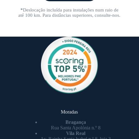
*
Deslocação incluída para instalações num raio de
até 100 km. Para distâncias superiores, consulte-nos.
Moradas
Bragança
Rua Santa Apolónia n.º 8
Vila Real
Av. Rainha Santa Isabel n.º 8, loja 3